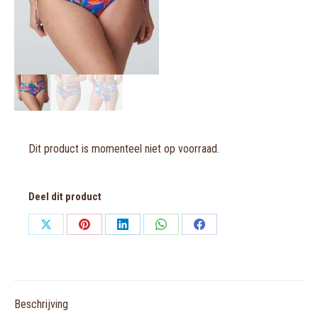
Dit product is momenteel niet op voorraad.
Deel dit product
Share
Share
Share
Share
Share
on
on
on
on
on
X
Pinterest
LinkedIn
WhatsApp
Facebook
Beschrijving