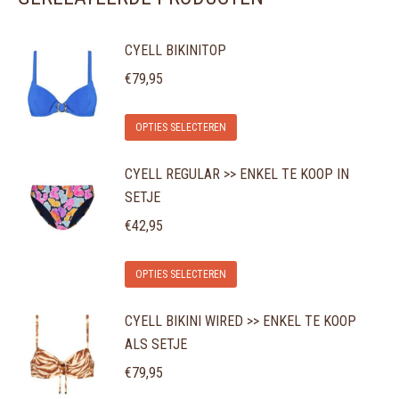
CYELL BIKINITOP
€
79,95
Dit
OPTIES SELECTEREN
product
CYELL REGULAR >> ENKEL TE KOOP IN
heeft
SETJE
meerdere
variaties.
€
42,95
Deze
Dit
optie
OPTIES SELECTEREN
product
kan
CYELL BIKINI WIRED >> ENKEL TE KOOP
heeft
gekozen
ALS SETJE
meerdere
worden
variaties.
€
79,95
op
Deze