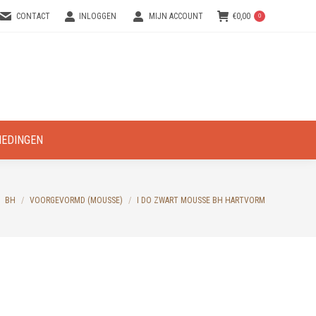
CONTACT
INLOGGEN
MIJN ACCOUNT
€
0,00
0
IEDINGEN
BH
VOORGEVORMD (MOUSSE)
I DO ZWART MOUSSE BH HARTVORM