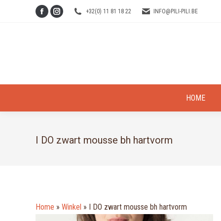
+32(0) 11 81 18 22
INFO@PILI-PILI.BE
Facebook
Instagram
page
page
opens
opens
in
in
new
new
window
window
HOME
I DO zwart mousse bh hartvorm
Home
»
Winkel
»
I DO zwart mousse bh hartvorm