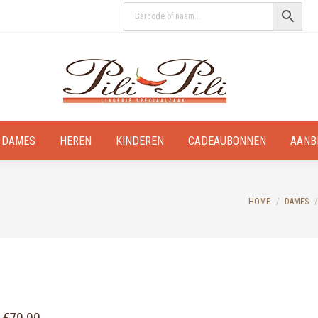
DAMES
HEREN
KINDEREN
CADEAUBONNEN
AANB
You are here:
HOME
DAMES