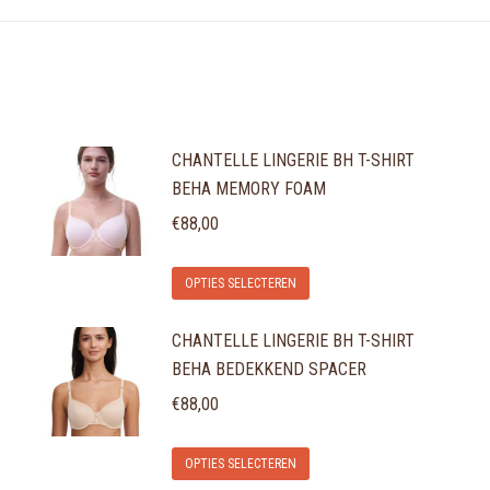
CHANTELLE LINGERIE BH T-SHIRT
BEHA MEMORY FOAM
€
88,00
Dit
OPTIES SELECTEREN
product
CHANTELLE LINGERIE BH T-SHIRT
heeft
BEHA BEDEKKEND SPACER
meerdere
variaties.
€
88,00
Deze
Dit
optie
OPTIES SELECTEREN