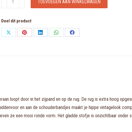
TOEVOEGEN AAN WINKELWAGEN
DO
zwart
Deel dit product
mousse
bh
Share
Share
Share
Share
Share
hartvorm
on
on
on
on
on
aantal
X
Pinterest
LinkedIn
WhatsApp
Facebook
an loopt door in het zijpand en op de rug. De rug is extra hoog opgesne
k middenvoor en aan de schouderbandjes maakt je hippe vintagelook comp
even ze een mooi ronde vorm. Het gladde stofje is onzichtbaar onder st