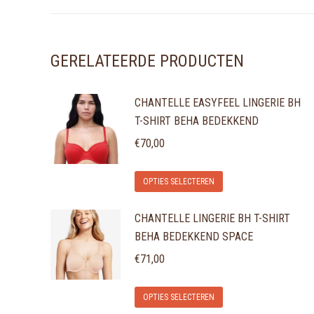
GERELATEERDE PRODUCTEN
CHANTELLE EASYFEEL LINGERIE BH
T-SHIRT BEHA BEDEKKEND
€
70,00
Dit
OPTIES SELECTEREN
product
CHANTELLE LINGERIE BH T-SHIRT
heeft
BEHA BEDEKKEND SPACE
meerdere
variaties.
€
71,00
Deze
Dit
optie
OPTIES SELECTEREN