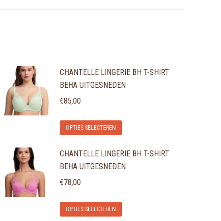
CHANTELLE LINGERIE BH T-SHIRT
BEHA UITGESNEDEN
€
85,00
Dit
OPTIES SELECTEREN
product
CHANTELLE LINGERIE BH T-SHIRT
heeft
BEHA UITGESNEDEN
meerdere
variaties.
€
78,00
Deze
Dit
optie
OPTIES SELECTEREN