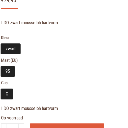
€
79,90
I DO zwart mousse bh hartvorm
Kleur
zwart
Maat (EU)
95
Cup
C
I DO zwart mousse bh hartvorm
Op voorraad
I