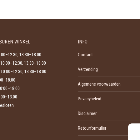
product
kan
heeft
gekozen
meerdere
worden
variaties.
op
Deze
de
SUREN WINKEL
INFO
optie
productpagina
kan
:00–12:30, 13:30–18:00
Contact
gekozen
10:00–12:30, 13:30–18:00
Verzending
worden
10:00–12:30, 13:30–18:00
op
:00–18:00
Algemene voorwaarden
de
0:00–18:00
productpagina
:00–13:00
Privacybeleid
esloten
Disclaimer
Retourformulier