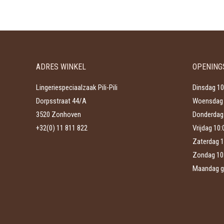
product
kan
heeft
gekozen
meerdere
worden
variaties.
op
Deze
de
ADRES WINKEL
OPENING
optie
productpagina
kan
Lingeriespeciaalzaak Pili-Pili
Dinsdag 10
gekozen
Dorpsstraat 44/A
Woensdag 
worden
3520 Zonhoven
Donderdag 
op
+32(0) 11 811 822
Vrijdag 10
de
Zaterdag 1
productpagina
Zondag 10
Maandag g