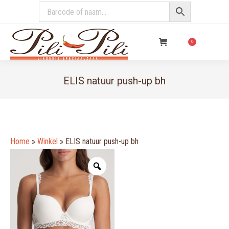
€
0,00
0
ELIS natuur push-up bh
You are here:
Home
»
Winkel
»
ELIS natuur push-up bh