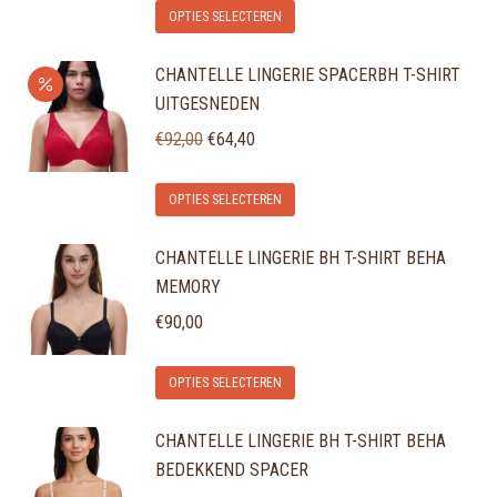
Dit
optie
OPTIES SELECTEREN
productpagina
product
kan
CHANTELLE LINGERIE SPACERBH T-SHIRT
heeft
gekozen
UITGESNEDEN
meerdere
worden
Oorspronkelijke
Huidige
variaties.
€
92,00
€
64,40
op
prijs
prijs
Deze
de
Dit
was:
is:
optie
OPTIES SELECTEREN
productpagina
product
€92,00.
€64,40.
kan
CHANTELLE LINGERIE BH T-SHIRT BEHA
heeft
gekozen
MEMORY
meerdere
worden
variaties.
€
90,00
op
Deze
de
Dit
optie
OPTIES SELECTEREN
productpagina
product
kan
CHANTELLE LINGERIE BH T-SHIRT BEHA
heeft
gekozen
BEDEKKEND SPACER
meerdere
worden