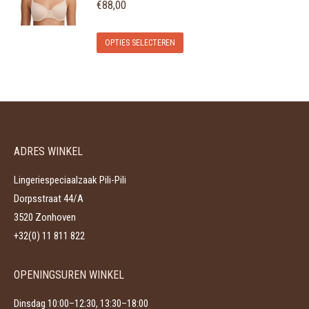
variaties.
€
88,00
op
Deze
de
Dit
optie
OPTIES SELECTEREN
productpagina
product
kan
heeft
gekozen
meerdere
worden
variaties.
op
Deze
de
ADRES WINKEL
optie
productpagina
kan
Lingeriespeciaalzaak Pili-Pili
gekozen
Dorpsstraat 44/A
worden
3520 Zonhoven
op
+32(0) 11 811 822
de
productpagina
OPENINGSUREN WINKEL
Dinsdag 10:00–12:30, 13:30–18:00