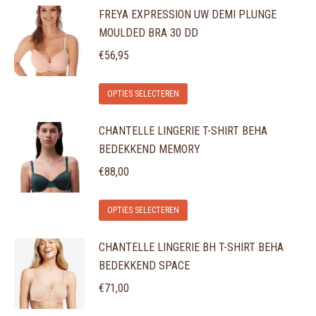
FREYA EXPRESSION UW DEMI PLUNGE
MOULDED BRA 30 DD
€
56,95
Dit
OPTIES SELECTEREN
product
CHANTELLE LINGERIE T-SHIRT BEHA
heeft
BEDEKKEND MEMORY
meerdere
variaties.
€
88,00
Deze
Dit
optie
OPTIES SELECTEREN
product
kan
CHANTELLE LINGERIE BH T-SHIRT BEHA
heeft
gekozen
BEDEKKEND SPACE
meerdere
worden
variaties.
€
71,00
op
Deze
de