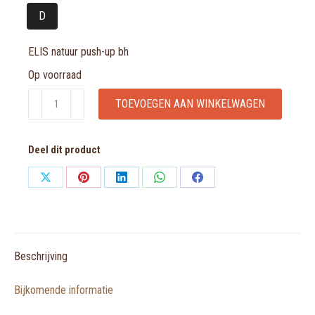
D
ELIS natuur push-up bh
Op voorraad
ELIS
TOEVOEGEN AAN WINKELWAGEN
natuur
push-
Deel dit product
up
bh
Share
Share
Share
Share
Share
aantal
on
on
on
on
on
X
Pinterest
LinkedIn
WhatsApp
Facebook
Beschrijving
Bijkomende informatie