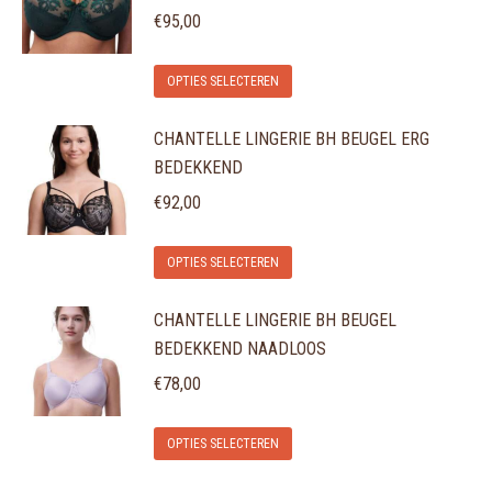
variaties.
€
95,00
worden
Deze
op
Dit
optie
de
OPTIES SELECTEREN
product
kan
productpagina
CHANTELLE LINGERIE BH BEUGEL ERG
heeft
gekozen
BEDEKKEND
meerdere
worden
variaties.
€
92,00
op
Deze
de
Dit
optie
OPTIES SELECTEREN
productpagina
product
kan
CHANTELLE LINGERIE BH BEUGEL
heeft
gekozen
BEDEKKEND NAADLOOS
meerdere
worden
variaties.
€
78,00
op
Deze
de
Dit
optie
OPTIES SELECTEREN
productpagina
product
kan