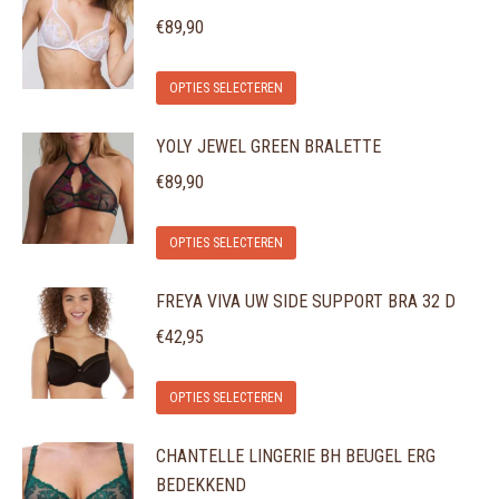
€
89,90
Dit
OPTIES SELECTEREN
product
YOLY JEWEL GREEN BRALETTE
heeft
meerdere
€
89,90
variaties.
Dit
Deze
OPTIES SELECTEREN
product
optie
FREYA VIVA UW SIDE SUPPORT BRA 32 D
heeft
kan
meerdere
gekozen
€
42,95
variaties.
worden
Dit
Deze
op
OPTIES SELECTEREN
product
optie
de
CHANTELLE LINGERIE BH BEUGEL ERG
heeft
kan
productpagina
BEDEKKEND
meerdere
gekozen