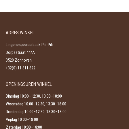
heeft
gekozen
meerdere
worden
variaties.
op
Deze
de
ADRES WINKEL
optie
productpagina
kan
Lingeriespeciaalzaak Pili-Pili
gekozen
Dorpsstraat 44/A
worden
3520 Zonhoven
op
+32(0) 11 811 822
de
productpagina
OPENINGSUREN WINKEL
Dinsdag 10:00–12:30, 13:30–18:00
Woensdag 10:00–12:30, 13:30–18:00
Donderdag 10:00–12:30, 13:30–18:00
Vrijdag 10:00–18:00
Zaterdag 10:00–18:00