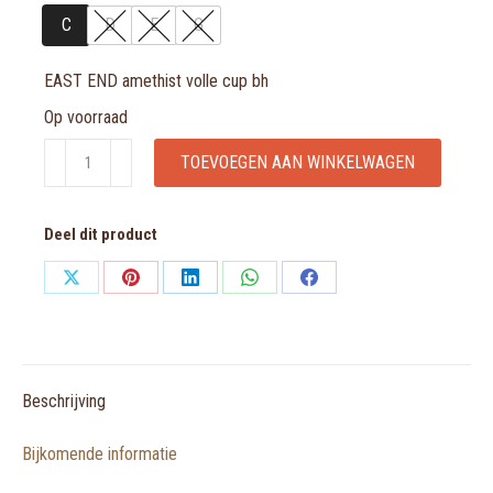
C
D
E
G
EAST END amethist volle cup bh
Op voorraad
EAST
TOEVOEGEN AAN WINKELWAGEN
END
amethist
Deel dit product
volle
cup
Share
Share
Share
Share
Share
bh
on
on
on
on
on
aantal
X
Pinterest
LinkedIn
WhatsApp
Facebook
Beschrijving
Bijkomende informatie