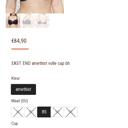
€
84,90
EAST END amethist volle cup bh
Kleur
amethist
Maat (EU)
75
80
85
90
95
Cup