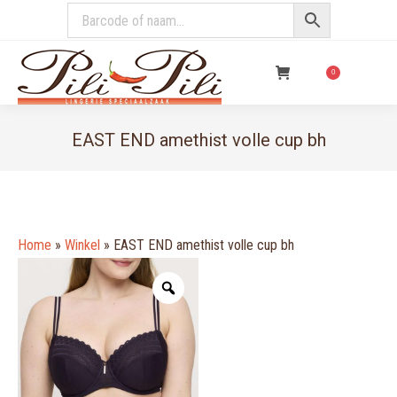
€
0,00
0
EAST END amethist volle cup bh
You are here:
Home
»
Winkel
»
EAST END amethist volle cup bh