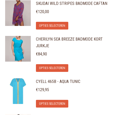
SKUDAI WILD STRIPES BADMODE CAFTAN
heeft
kan
meerdere
gekozen
€
120,00
variaties.
worden
Dit
Deze
op
OPTIES SELECTEREN
product
optie
de
CHERILYN SEA BREEZE BADMODE KORT
heeft
kan
productpagina
JURKJE
meerdere
gekozen
variaties.
€
84,90
worden
Deze
op
Dit
optie
de
OPTIES SELECTEREN
product
kan
productpagina
CYELL 465B - AQUA TUNIC
heeft
gekozen
meerdere
€
129,95
worden
variaties.
op
Dit
Deze
de
OPTIES SELECTEREN
product
optie
productpagina