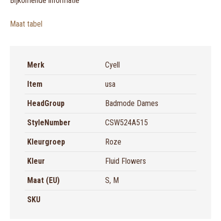
Bijkomende informatie
Maat tabel
Merk
Cyell
Item
usa
HeadGroup
Badmode Dames
StyleNumber
CSW524A515
Kleurgroep
Roze
Kleur
Fluid Flowers
Maat (EU)
S, M
SKU