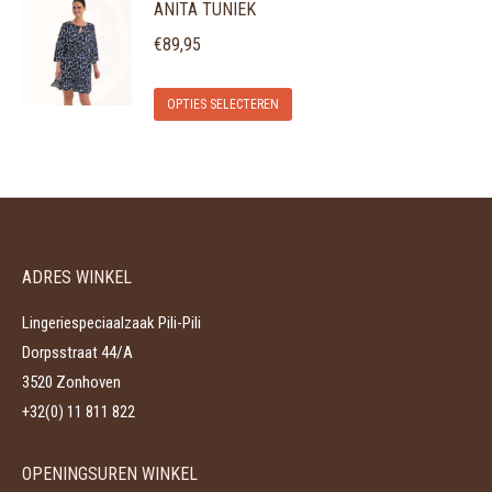
ANITA TUNIEK
heeft
kan
meerdere
gekozen
€
89,95
variaties.
worden
Dit
Deze
op
OPTIES SELECTEREN
product
optie
de
heeft
kan
productpagina
meerdere
gekozen
variaties.
worden
Deze
op
ADRES WINKEL
optie
de
kan
productpagina
Lingeriespeciaalzaak Pili-Pili
gekozen
Dorpsstraat 44/A
worden
3520 Zonhoven
op
+32(0) 11 811 822
de
productpagina
OPENINGSUREN WINKEL