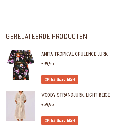
GERELATEERDE PRODUCTEN
ANITA TROPICAL OPULENCE JURK
€
99,95
Dit
OPTIES SELECTEREN
product
WOODY STRANDJURK, LICHT BEIGE
heeft
meerdere
€
69,95
variaties.
Dit
Deze
OPTIES SELECTEREN
product
optie