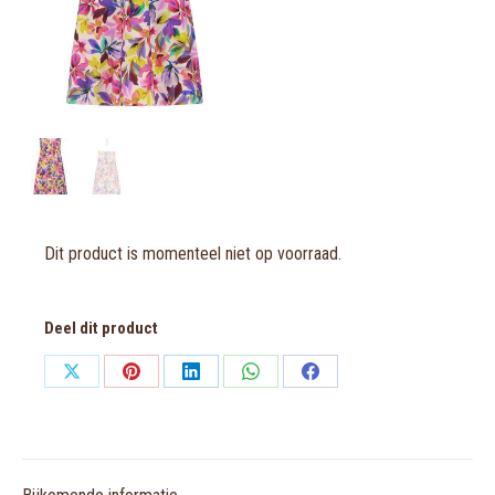
Dit product is momenteel niet op voorraad.
Deel dit product
Share
Share
Share
Share
Share
on
on
on
on
on
X
Pinterest
LinkedIn
WhatsApp
Facebook