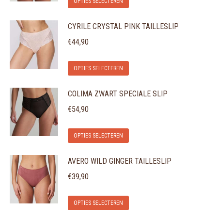
OPTIES SELECTEREN
product
CYRILE CRYSTAL PINK TAILLESLIP
heeft
meerdere
€
44,90
variaties.
Dit
Deze
OPTIES SELECTEREN
product
optie
COLIMA ZWART SPECIALE SLIP
heeft
kan
meerdere
gekozen
€
54,90
variaties.
worden
Dit
Deze
op
OPTIES SELECTEREN
product
optie
de
AVERO WILD GINGER TAILLESLIP
heeft
kan
productpagina
meerdere
gekozen
€
39,90
variaties.
worden
Dit
Deze
op
OPTIES SELECTEREN
product
optie
de