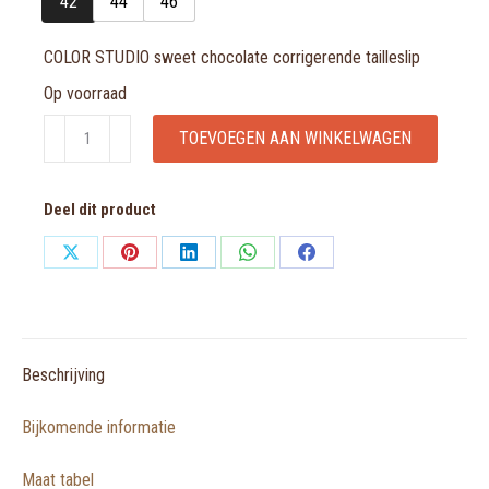
42
44
46
COLOR STUDIO sweet chocolate corrigerende tailleslip
Op voorraad
COLOR
TOEVOEGEN AAN WINKELWAGEN
STUDIO
sweet
Deel dit product
chocolate
corrigerende
Share
Share
Share
Share
Share
tailleslip
on
on
on
on
on
aantal
X
Pinterest
LinkedIn
WhatsApp
Facebook
Beschrijving
Bijkomende informatie
Maat tabel