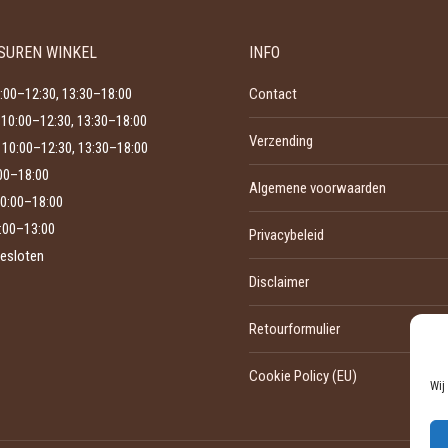
Deze
productpagina
optie
SUREN WINKEL
INFO
kan
gekozen
:00–12:30, 13:30–18:00
Contact
worden
10:00–12:30, 13:30–18:00
Verzending
op
10:00–12:30, 13:30–18:00
de
:00–18:00
Algemene voorwaarden
0:00–18:00
productpagina
:00–13:00
Privacybeleid
esloten
Disclaimer
Retourformulier
Cookie Policy (EU)
Wij