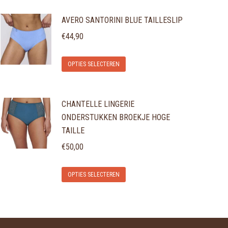
AVERO SANTORINI BLUE TAILLESLIP
€
44,90
Dit
OPTIES SELECTEREN
product
heeft
CHANTELLE LINGERIE
meerdere
ONDERSTUKKEN BROEKJE HOGE
variaties.
TAILLE
Deze
€
50,00
optie
kan
Dit
OPTIES SELECTEREN
gekozen
product
worden
heeft
op
meerdere
de