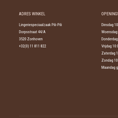
Deze
de
optie
productpagina
ADRES WINKEL
OPENING
kan
gekozen
Lingeriespeciaalzaak Pili-Pili
Dinsdag 10
worden
Dorpsstraat 44/A
Woensdag 
op
3520 Zonhoven
Donderdag 
de
+32(0) 11 811 822
Vrijdag 10
productpagina
Zaterdag 1
Zondag 10
Maandag g