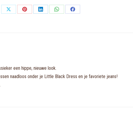
corrigerende
tailleslip
Share
Share
Share
Share
Share
aantal
on
on
on
on
on
X
Pinterest
LinkedIn
WhatsApp
Facebook
assieker een hippe, nieuwe look.
ssen naadloos onder je Little Black Dress en je favoriete jeans!
.