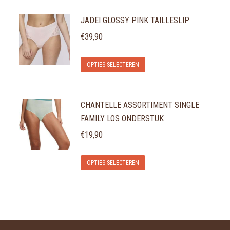
JADEI GLOSSY PINK TAILLESLIP
€
39,90
Dit
OPTIES SELECTEREN
product
heeft
CHANTELLE ASSORTIMENT SINGLE
meerdere
FAMILY LOS ONDERSTUK
variaties.
€
19,90
Deze
optie
Dit
OPTIES SELECTEREN
kan
product
gekozen
heeft
worden
meerdere
op
variaties.
de