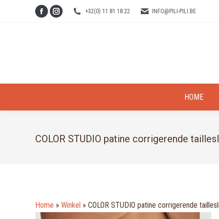
+32(0) 11 81 18 22
INFO@PILI-PILI.BE
Facebook
Instagram
page
page
opens
opens
in
in
new
new
window
window
HOME
COLOR STUDIO patine corrigerende taillesl
Home
»
Winkel
»
COLOR STUDIO patine corrigerende taillesl