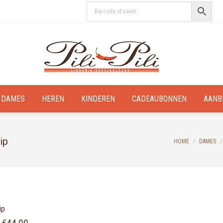
DAMES
HEREN
KINDEREN
CADEAUBONNEN
AANB
ip
You are here:
HOME
DAMES
ip