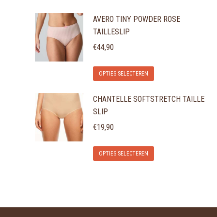
AVERO TINY POWDER ROSE
TAILLESLIP
€
44,90
Dit
OPTIES SELECTEREN
product
CHANTELLE SOFTSTRETCH TAILLE
heeft
SLIP
meerdere
variaties.
€
19,90
Deze
Dit
optie
OPTIES SELECTEREN
product
kan
heeft
gekozen
meerdere
worden
variaties.
op