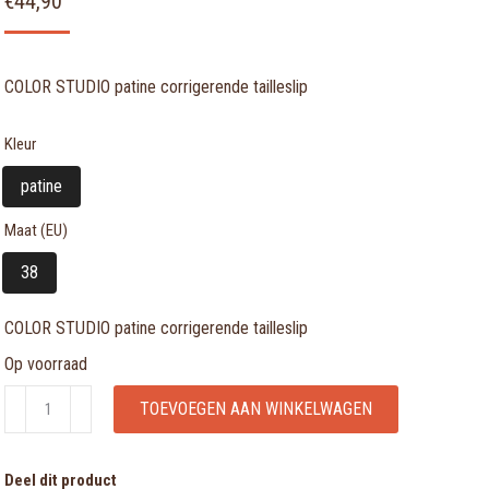
€
44,90
COLOR STUDIO patine corrigerende tailleslip
Kleur
patine
Maat (EU)
38
COLOR STUDIO patine corrigerende tailleslip
Op voorraad
COLOR
TOEVOEGEN AAN WINKELWAGEN
STUDIO
patine
Deel dit product