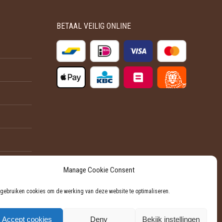
variaties.
productpagina
Deze
BETAAL VEILIG ONLINE
optie
kan
gekozen
worden
op
de
productpagina
Manage Cookie Consent
 gebruiken cookies om de werking van deze website te optimaliseren.
Accept cookies
Deny
Bekijk instellingen