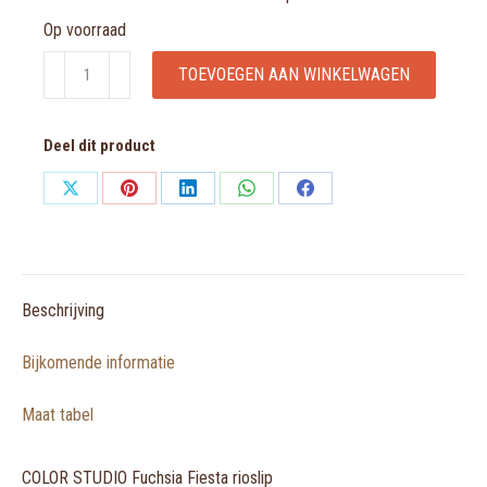
Op voorraad
COLOR
TOEVOEGEN AAN WINKELWAGEN
STUDIO
Fuchsia
Deel dit product
Fiesta
rioslip
Share
Share
Share
Share
Share
aantal
on
on
on
on
on
X
Pinterest
LinkedIn
WhatsApp
Facebook
Beschrijving
Bijkomende informatie
Maat tabel
COLOR STUDIO Fuchsia Fiesta rioslip