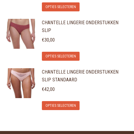
Dit
optie
de
OPTIES SELECTEREN
product
kan
productpagina
CHANTELLE LINGERIE ONDERSTUKKEN
heeft
gekozen
SLIP
meerdere
worden
variaties.
€
30,00
op
Deze
de
Dit
optie
OPTIES SELECTEREN
productpagina
product
kan
CHANTELLE LINGERIE ONDERSTUKKEN
heeft
gekozen
SLIP STANDAARD
meerdere
worden
variaties.
€
42,00
op
Deze
de
Dit
optie
OPTIES SELECTEREN
productpagina
product
kan
heeft
gekozen
meerdere
worden