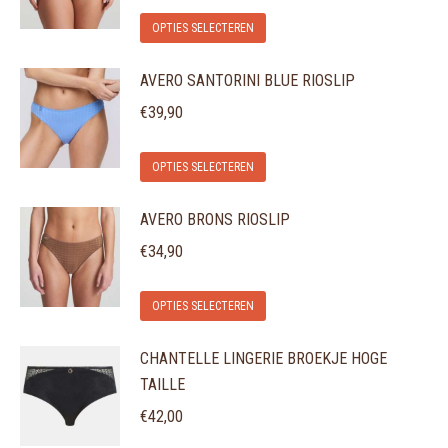
Dit
OPTIES SELECTEREN
product
AVERO SANTORINI BLUE RIOSLIP
heeft
meerdere
€
39,90
variaties.
Dit
Deze
OPTIES SELECTEREN
product
optie
AVERO BRONS RIOSLIP
heeft
kan
meerdere
gekozen
€
34,90
variaties.
worden
Dit
Deze
op
OPTIES SELECTEREN
product
optie
de
CHANTELLE LINGERIE BROEKJE HOGE
heeft
kan
productpagina
TAILLE
meerdere
gekozen
variaties.
€
42,00
worden
Deze
op