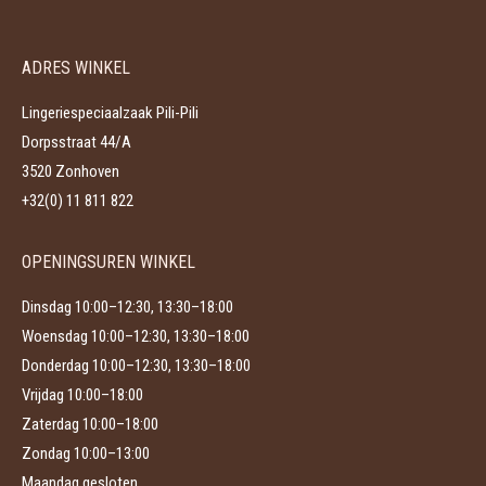
variaties.
op
Deze
de
ADRES WINKEL
optie
productpagina
kan
Lingeriespeciaalzaak Pili-Pili
gekozen
Dorpsstraat 44/A
worden
3520 Zonhoven
op
+32(0) 11 811 822
de
productpagina
OPENINGSUREN WINKEL
Dinsdag 10:00–12:30, 13:30–18:00
Woensdag 10:00–12:30, 13:30–18:00
Donderdag 10:00–12:30, 13:30–18:00
Vrijdag 10:00–18:00
Zaterdag 10:00–18:00
Zondag 10:00–13:00
Maandag gesloten