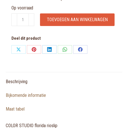
Op voorraad
COLOR
TOEVOEGEN AAN WINKELWAGEN
STUDIO
florida
Deel dit product
rioslip
aantal
Share
Share
Share
Share
Share
on
on
on
on
on
X
Pinterest
LinkedIn
WhatsApp
Facebook
Beschrijving
Bijkomende informatie
Maat tabel
COLOR STUDIO florida rioslip