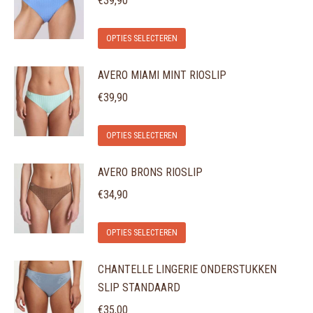
€
39,90
variaties.
Dit
Deze
OPTIES SELECTEREN
product
optie
AVERO MIAMI MINT RIOSLIP
heeft
kan
meerdere
gekozen
€
39,90
variaties.
worden
Dit
Deze
op
OPTIES SELECTEREN
product
optie
de
AVERO BRONS RIOSLIP
heeft
kan
productpagina
meerdere
gekozen
€
34,90
variaties.
worden
Dit
Deze
op
OPTIES SELECTEREN
product
optie
de
CHANTELLE LINGERIE ONDERSTUKKEN
heeft
kan
productpagina
SLIP STANDAARD
meerdere
gekozen
variaties.
€
35,00
worden