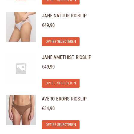
OPTIES SELECTEREN
product
JANE NATUUR RIOSLIP
heeft
meerdere
€
49,90
variaties.
Dit
Deze
OPTIES SELECTEREN
product
optie
JANE AMETHIST RIOSLIP
heeft
kan
meerdere
gekozen
€
49,90
variaties.
worden
Dit
Deze
op
OPTIES SELECTEREN
product
optie
de
AVERO BRONS RIOSLIP
heeft
kan
productpagina
meerdere
gekozen
€
34,90
variaties.
worden
Dit
Deze
op
OPTIES SELECTEREN
product
optie
de