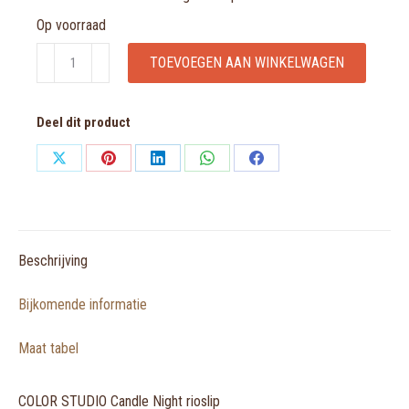
Op voorraad
COLOR
TOEVOEGEN AAN WINKELWAGEN
STUDIO
Candle
Deel dit product
Night
rioslip
Share
Share
Share
Share
Share
aantal
on
on
on
on
on
X
Pinterest
LinkedIn
WhatsApp
Facebook
Beschrijving
Bijkomende informatie
Maat tabel
COLOR STUDIO Candle Night rioslip