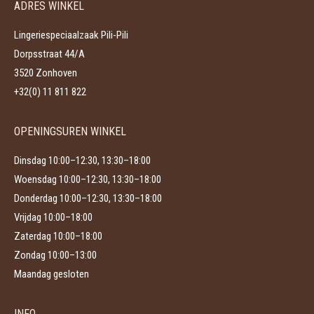
ADRES WINKEL
optie
productpagina
kan
Lingeriespeciaalzaak Pili-Pili
gekozen
Dorpsstraat 44/A
worden
3520 Zonhoven
op
+32(0) 11 811 822
de
productpagina
OPENINGSUREN WINKEL
Dinsdag 10:00–12:30, 13:30–18:00
Woensdag 10:00–12:30, 13:30–18:00
Donderdag 10:00–12:30, 13:30–18:00
Vrijdag 10:00–18:00
Zaterdag 10:00–18:00
Zondag 10:00–13:00
Maandag gesloten
INFO