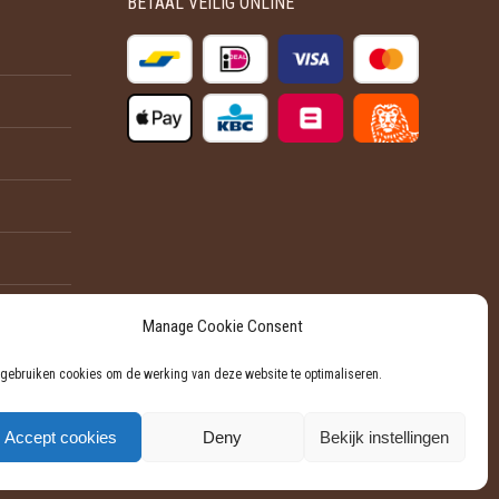
BETAAL VEILIG ONLINE
optie
productpagina
kan
gekozen
worden
op
de
productpagina
Manage Cookie Consent
 gebruiken cookies om de werking van deze website te optimaliseren.
Accept cookies
Deny
Bekijk instellingen
Powered by Softli