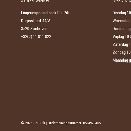
ADRES WINKEL
OPENING
kan
productpagina
gekozen
Lingeriespeciaalzaak Pili-Pili
Dinsdag 10
worden
Dorpsstraat 44/A
Woensdag 
op
3520 Zonhoven
Donderdag 
de
+32(0) 11 811 822
Vrijdag 10
productpagina
Zaterdag 1
Zondag 10
Maandag g
©
2026 - Pili-Pili | Ondernemingsnummer: 0524929455