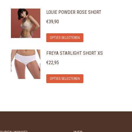
LOUIE POWDER ROSE SHORT
€
39,90
Dit
OPTIES SELECTEREN
product
FREYA STARLIGHT SHORT XS
heeft
meerdere
€
22,95
variaties.
Dit
Deze
OPTIES SELECTEREN
product
optie
heeft
kan
meerdere
gekozen
variaties.
worden
Deze
op
optie
de