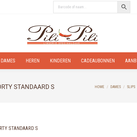
DAMES
HEREN
KINDEREN
CADEAUBONNEN
AANB
HORTY STANDAARD S
You are here:
HOME
DAMES
SLIPS
ORTY STANDAARD S