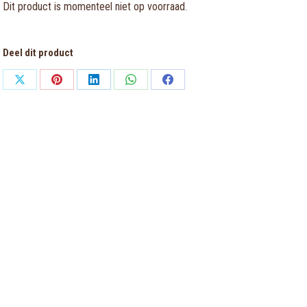
Dit product is momenteel niet op voorraad.
Deel dit product
Share
Share
Share
Share
Share
on
on
on
on
on
X
Pinterest
LinkedIn
WhatsApp
Facebook