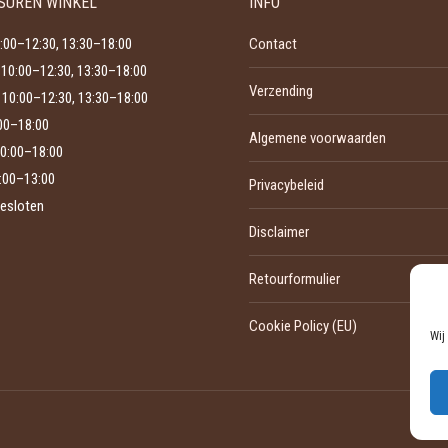
SUREN WINKEL
INFO
kan
productpagina
gekozen
:00–12:30, 13:30–18:00
Contact
worden
10:00–12:30, 13:30–18:00
Verzending
op
10:00–12:30, 13:30–18:00
de
:00–18:00
Algemene voorwaarden
0:00–18:00
productpagina
:00–13:00
Privacybeleid
esloten
Disclaimer
Retourformulier
Cookie Policy (EU)
Wij