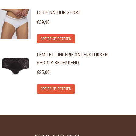
LOUIE NATUUR SHORT
€
39,90
Dit
OPTIES SELECTEREN
product
FEMILET LINGERIE ONDERSTUKKEN
heeft
SHORTY BEDEKKEND
meerdere
variaties.
€
25,00
Deze
Dit
optie
OPTIES SELECTEREN
product
kan
heeft
gekozen
meerdere
worden
variaties.
op
Deze
de