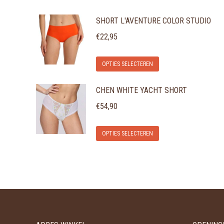
SHORT L'AVENTURE COLOR STUDIO
€
22,95
Dit
OPTIES SELECTEREN
product
CHEN WHITE YACHT SHORT
heeft
meerdere
€
54,90
variaties.
Dit
Deze
OPTIES SELECTEREN
product
optie
heeft
kan
meerdere
gekozen
variaties.
worden
Deze
op
optie
de