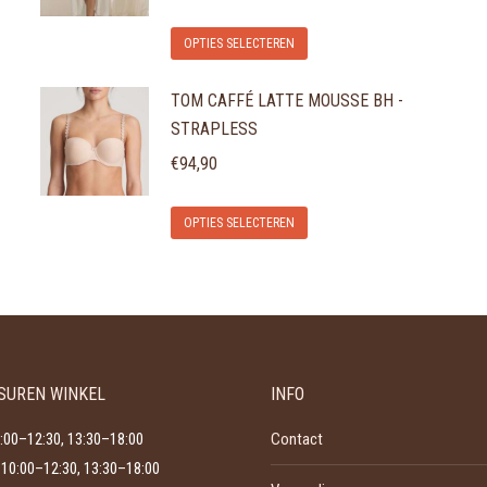
Dit
OPTIES SELECTEREN
product
TOM CAFFÉ LATTE MOUSSE BH -
heeft
STRAPLESS
meerdere
variaties.
€
94,90
Deze
Dit
optie
OPTIES SELECTEREN
product
kan
heeft
gekozen
meerdere
worden
variaties.
op
Deze
de
SUREN WINKEL
INFO
optie
productpagina
kan
:00–12:30, 13:30–18:00
Contact
gekozen
10:00–12:30, 13:30–18:00