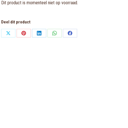
Dit product is momenteel niet op voorraad.
Deel dit product
Share
Share
Share
Share
Share
on
on
on
on
on
X
Pinterest
LinkedIn
WhatsApp
Facebook