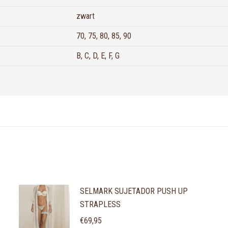
zwart
70, 75, 80, 85, 90
B, C, D, E, F, G
SELMARK SUJETADOR PUSH UP
STRAPLESS
€
69,95