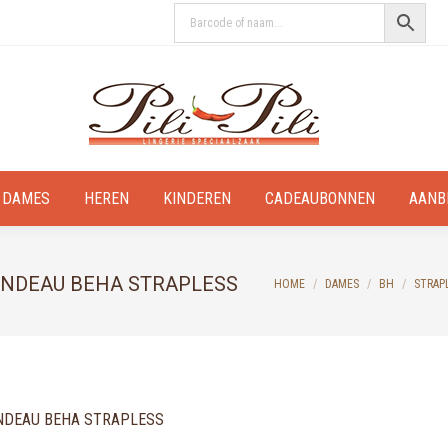
DAMES
HEREN
KINDEREN
CADEAUBONNEN
AANB
 BANDEAU BEHA STRAPLESS
You are here:
HOME
DAMES
BH
STRAP
BANDEAU BEHA STRAPLESS