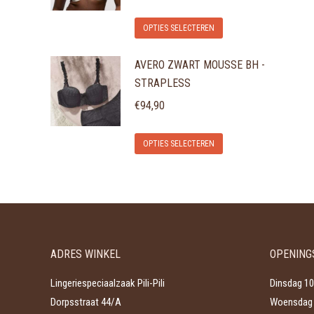
Dit
OPTIES SELECTEREN
product
AVERO ZWART MOUSSE BH -
heeft
STRAPLESS
meerdere
variaties.
€
94,90
Deze
Dit
optie
OPTIES SELECTEREN
product
kan
heeft
gekozen
meerdere
worden
variaties.
op
Deze
de
ADRES WINKEL
OPENING
optie
productpagina
kan
Lingeriespeciaalzaak Pili-Pili
Dinsdag 10
gekozen
Dorpsstraat 44/A
Woensdag 