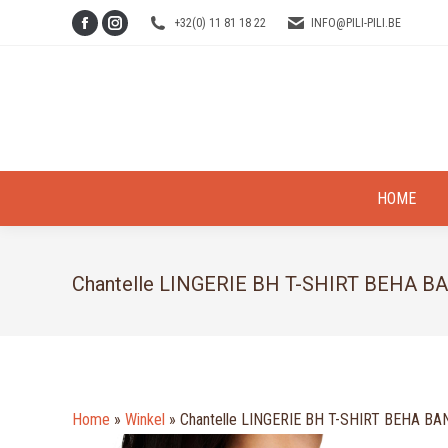
+32(0) 11 81 18 22
INFO@PILI-PILI.BE
Facebook
Instagram
page
page
opens
opens
in
in
new
new
window
window
HOME
Chantelle LINGERIE BH T-SHIRT BEHA
Home
»
Winkel
»
Chantelle LINGERIE BH T-SHIRT BEHA 