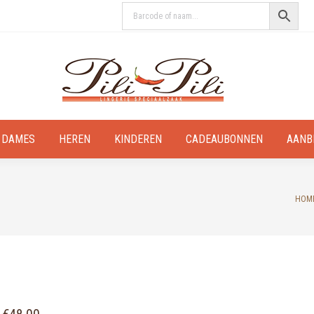
DAMES
HEREN
KINDEREN
CADEAUBONNEN
AANB
You 
HOM