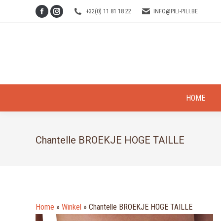
+32(0) 11 81 18 22
INFO@PILI-PILI.BE
Facebook
Instagram
page
page
opens
opens
in
in
new
new
window
window
HOME
Chantelle BROEKJE HOGE TAILLE
Home
»
Winkel
»
Chantelle BROEKJE HOGE TAILLE