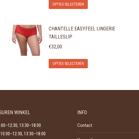
Dit
OPTIES SELECTEREN
product
heeft
CHANTELLE EASYFEEL LINGERIE
meerdere
TAILLESLIP
variaties.
€
32,00
Deze
optie
Dit
OPTIES SELECTEREN
kan
product
gekozen
heeft
worden
meerdere
op
variaties.
de
Deze
productpagina
SUREN WINKEL
INFO
optie
kan
:00–12:30, 13:30–18:00
Contact
gekozen
10:00–12:30, 13:30–18:00