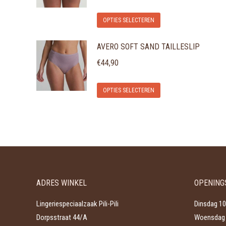
Dit
OPTIES SELECTEREN
product
AVERO SOFT SAND TAILLESLIP
heeft
meerdere
€
44,90
variaties.
Dit
Deze
OPTIES SELECTEREN
product
optie
heeft
kan
meerdere
gekozen
variaties.
worden
Deze
op
optie
de
ADRES WINKEL
OPENING
kan
productpagina
gekozen
Lingeriespeciaalzaak Pili-Pili
Dinsdag 10
worden
Dorpsstraat 44/A
Woensdag 