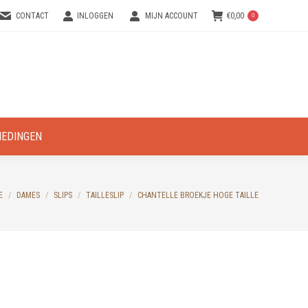
CONTACT
INLOGGEN
MIJN ACCOUNT
€
0,00
0
IEDINGEN
are here:
E
DAMES
SLIPS
TAILLESLIP
CHANTELLE BROEKJE HOGE TAILLE