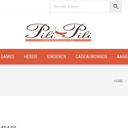
DAMES
HEREN
KINDEREN
CADEAUBONNEN
AANB
You are
HOME