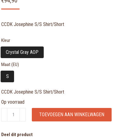
€
94,90
CCDK Josephine S/S Shirt/Short
Kleur
Crystal Gray AOP
Maat (EU)
S
CCDK Josephine S/S Shirt/Short
Op voorraad
CCDK
TOEVOEGEN AAN WINKELWAGEN
Josephine
S/S
Deel dit product