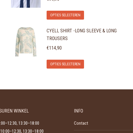
Dit
OPTIES SELECTEREN
product
CYELL SHIRT -LONG SLEEVE & LONG
heeft
TROUSERS
meerdere
variaties.
€
114,90
Deze
Dit
optie
OPTIES SELECTEREN
product
kan
heeft
gekozen
meerdere
worden
variaties.
op
Deze
de
SUREN WINKEL
INFO
optie
productpagina
kan
:00–12:30, 13:30–18:00
Contact
gekozen
10:00–12:30, 13:30–18:00