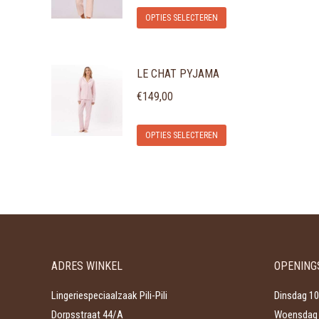
Dit
OPTIES SELECTEREN
product
heeft
LE CHAT PYJAMA
meerdere
variaties.
€
149,00
Deze
Dit
optie
OPTIES SELECTEREN
product
kan
heeft
gekozen
meerdere
worden
variaties.
op
Deze
de
optie
productpagina
ADRES WINKEL
OPENING
kan
gekozen
Lingeriespeciaalzaak Pili-Pili
Dinsdag 10
worden
Dorpsstraat 44/A
Woensdag 