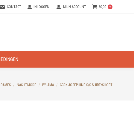
CONTACT
INLOGGEN
MIJN ACCOUNT
€
0,00
0
IEDINGEN
 here:
DAMES
NACHTMODE
PYJAMA
CCDK JOSEPHINE S/S SHIRT/SHORT