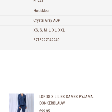
60741
Huidskleur
Crystal Gray AOP
XS, S, M, L, XL, XXL
5715227042249
LORDS X LILIES DAMES PYJAMA,
DONKERBLAUW
€
99,95