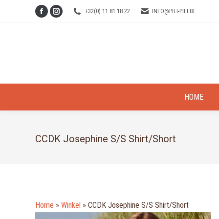
+32(0) 11 81 18 22
INFO@PILI-PILI.BE
Facebook
Instagram
page
page
opens
opens
in
in
new
new
window
window
HOME
CCDK Josephine S/S Shirt/Short
Home
»
Winkel
»
CCDK Josephine S/S Shirt/Short