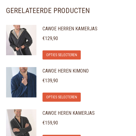
GERELATEERDE PRODUCTEN
CAWOE HERREN KAMERJAS
€
129,90
Dit
OPTIES SELECTEREN
product
CAWOE HEREN KIMONO
heeft
meerdere
€
139,90
variaties.
Dit
Deze
OPTIES SELECTEREN
product
optie
CAWOE HEREN KAMERJAS
heeft
kan
meerdere
gekozen
€
159,90
variaties.
worden