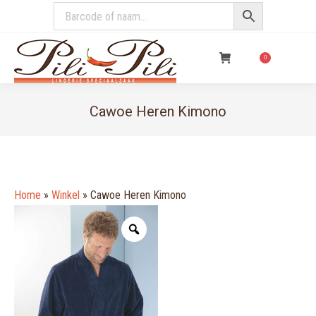
€
0,00
0
Cawoe Heren Kimono
You are here:
Home
»
Winkel
»
Cawoe Heren Kimono