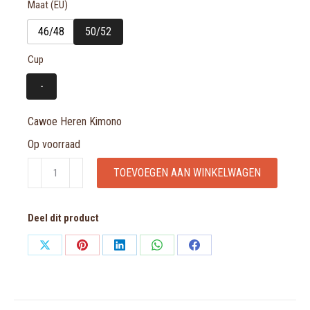
Maat (EU)
46/48
50/52
Cup
-
Cawoe Heren Kimono
Op voorraad
Cawoe
TOEVOEGEN AAN WINKELWAGEN
Heren
Kimono
Deel dit product
aantal
Share
Share
Share
Share
Share
on
on
on
on
on
X
Pinterest
LinkedIn
WhatsApp
Facebook