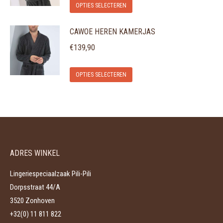
Dit
Deze
op
OPTIES SELECTEREN
product
optie
de
CAWOE HEREN KAMERJAS
heeft
kan
productpagina
meerdere
gekozen
€
139,90
variaties.
worden
Dit
Deze
op
OPTIES SELECTEREN
product
optie
de
heeft
kan
productpagina
meerdere
gekozen
variaties.
worden
Deze
op
ADRES WINKEL
optie
de
kan
productpagina
Lingeriespeciaalzaak Pili-Pili
gekozen
Dorpsstraat 44/A
worden
3520 Zonhoven
op
+32(0) 11 811 822