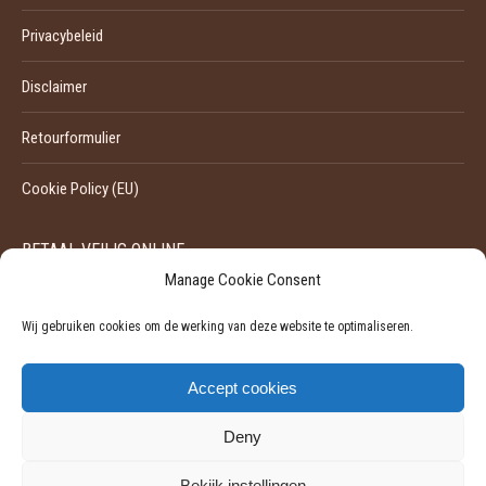
Privacybeleid
Disclaimer
Retourformulier
Cookie Policy (EU)
BETAAL VEILIG ONLINE
Manage Cookie Consent
Wij gebruiken cookies om de werking van deze website te optimaliseren.
Accept cookies
Deny
Bekijk instellingen
©
2026 - Pili-Pili | Ondernemingsnummer: 0524929455