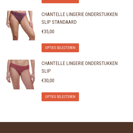
product
kan
productpagina
CHANTELLE LINGERIE ONDERSTUKKEN
heeft
gekozen
SLIP STANDAARD
meerdere
worden
variaties.
€
35,00
op
Deze
de
Dit
optie
OPTIES SELECTEREN
productpagina
product
kan
CHANTELLE LINGERIE ONDERSTUKKEN
heeft
gekozen
SLIP
meerdere
worden
variaties.
€
30,00
op
Deze
de
Dit
optie
OPTIES SELECTEREN
productpagina
product
kan
heeft
gekozen
meerdere
worden
variaties.
op