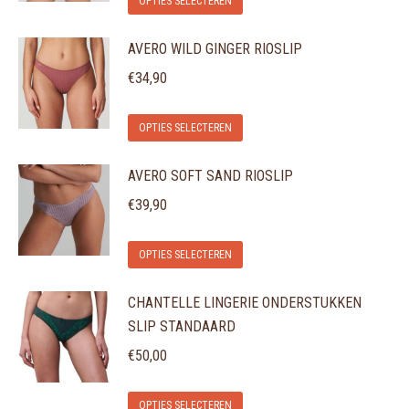
OPTIES SELECTEREN
product
AVERO WILD GINGER RIOSLIP
heeft
meerdere
€
34,90
variaties.
Dit
Deze
OPTIES SELECTEREN
product
optie
AVERO SOFT SAND RIOSLIP
heeft
kan
meerdere
gekozen
€
39,90
variaties.
worden
Dit
Deze
op
OPTIES SELECTEREN
product
optie
de
CHANTELLE LINGERIE ONDERSTUKKEN
heeft
kan
productpagina
SLIP STANDAARD
meerdere
gekozen
variaties.
€
50,00
worden
Deze
op
Dit
optie
de
OPTIES SELECTEREN