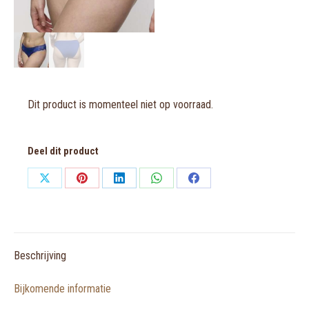
Dit product is momenteel niet op voorraad.
Deel dit product
Share
Share
Share
Share
Share
on
on
on
on
on
X
Pinterest
LinkedIn
WhatsApp
Facebook
Beschrijving
Bijkomende informatie