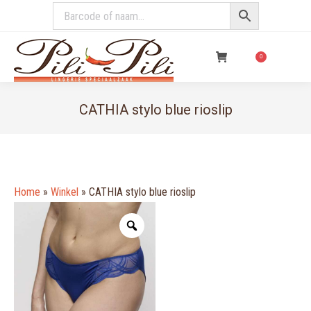
€
0,00
0
CATHIA stylo blue rioslip
You are here:
Home
»
Winkel
»
CATHIA stylo blue rioslip