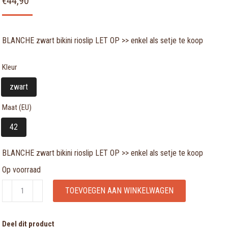
€
44,90
BLANCHE zwart bikini rioslip LET OP >> enkel als setje te koop
Kleur
zwart
Maat (EU)
42
BLANCHE zwart bikini rioslip LET OP >> enkel als setje te koop
Op voorraad
BLANCHE
TOEVOEGEN AAN WINKELWAGEN
zwart
bikini
Deel dit product