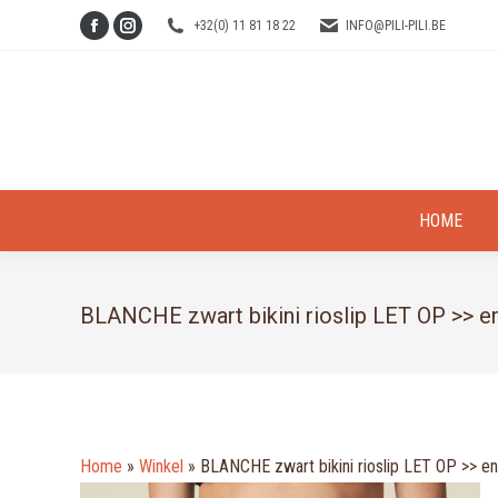
+32(0) 11 81 18 22
INFO@PILI-PILI.BE
Facebook
Instagram
page
page
opens
opens
in
in
new
new
window
window
HOME
BLANCHE zwart bikini rioslip LET OP >> en
Home
»
Winkel
»
BLANCHE zwart bikini rioslip LET OP >> enk