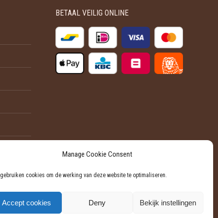
optie
de
BETAAL VEILIG ONLINE
kan
productpagina
gekozen
worden
op
de
productpagina
Manage Cookie Consent
 gebruiken cookies om de werking van deze website te optimaliseren.
Accept cookies
Deny
Bekijk instellingen
Powered by Softli