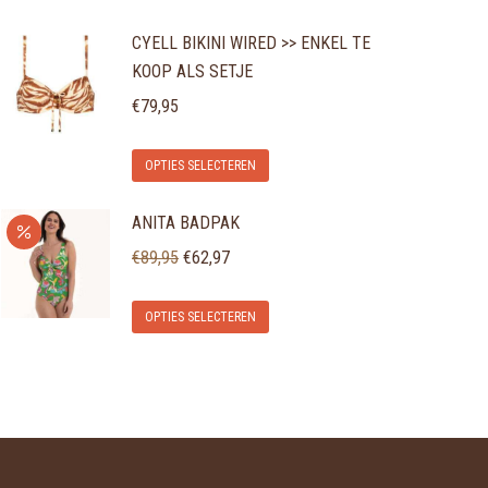
CYELL BIKINI WIRED >> ENKEL TE
KOOP ALS SETJE
€
79,95
Dit
OPTIES SELECTEREN
product
ANITA BADPAK
heeft
meerdere
Oorspronkelijke
Huidige
€
89,95
€
62,97
variaties.
prijs
prijs
Dit
Deze
was:
is:
OPTIES SELECTEREN
product
optie
€89,95.
€62,97.
heeft
kan
meerdere
gekozen
variaties.
worden
Deze
op