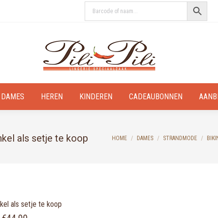
DAMES
HEREN
KINDEREN
CADEAUBONNEN
AANB
kel als setje te koop
You are here:
HOME
DAMES
STRANDMODE
BIKI
el als setje te koop