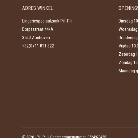
Deze
de
ADRES WINKEL
OPENING
optie
productpagina
kan
Lingeriespeciaalzaak Pili-Pili
Dinsdag 10
gekozen
Dorpsstraat 44/A
Woensdag 
worden
3520 Zonhoven
Donderdag 
op
+32(0) 11 811 822
Vrijdag 10
de
Zaterdag 1
productpagina
Zondag 10
Maandag g
©
2026 - Pili-Pili | Ondernemingsnummer: 0524929455