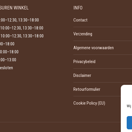
Deze
de
SUREN WINKEL
INFO
optie
productpagina
kan
:00–12:30, 13:30–18:00
Contact
gekozen
10:00–12:30, 13:30–18:00
Verzending
worden
10:00–12:30, 13:30–18:00
op
:00–18:00
Algemene voorwaarden
de
0:00–18:00
productpagina
:00–13:00
Privacybeleid
esloten
Disclaimer
Retourformulier
Cookie Policy (EU)
Wij