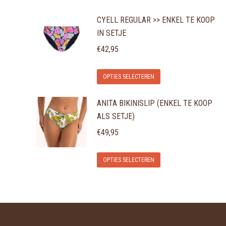
CYELL REGULAR >> ENKEL TE KOOP
IN SETJE
€
42,95
Dit
OPTIES SELECTEREN
product
ANITA BIKINISLIP (ENKEL TE KOOP
heeft
ALS SETJE)
meerdere
variaties.
€
49,95
Deze
Dit
optie
OPTIES SELECTEREN
product
kan
heeft
gekozen
meerdere
worden
variaties.
op