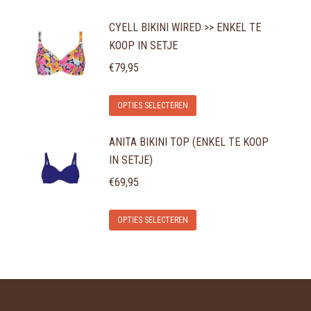
CYELL BIKINI WIRED >> ENKEL TE
KOOP IN SETJE
€
79,95
Dit
OPTIES SELECTEREN
product
ANITA BIKINI TOP (ENKEL TE KOOP
heeft
IN SETJE)
meerdere
variaties.
€
69,95
Deze
Dit
optie
OPTIES SELECTEREN
product
kan
heeft
gekozen
meerdere
worden
variaties.
op