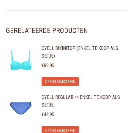
GERELATEERDE PRODUCTEN
CYELL BIKINITOP (ENKEL TE KOOP ALS
SETJE)
€
89,95
Dit
OPTIES SELECTEREN
product
CYELL REGULAR >> ENKEL TE KOOP ALS
heeft
SETJE
meerdere
variaties.
€
42,95
Deze
Dit
optie
OPTIES SELECTEREN