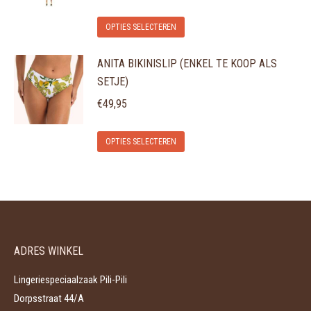
Deze
de
Dit
optie
OPTIES SELECTEREN
productpagina
product
kan
ANITA BIKINISLIP (ENKEL TE KOOP ALS
heeft
gekozen
SETJE)
meerdere
worden
variaties.
€
49,95
op
Deze
de
Dit
optie
OPTIES SELECTEREN
productpagina
product
kan
heeft
gekozen
meerdere
worden
variaties.
op
Deze
de
ADRES WINKEL
optie
productpagina
kan
Lingeriespeciaalzaak Pili-Pili
gekozen
Dorpsstraat 44/A