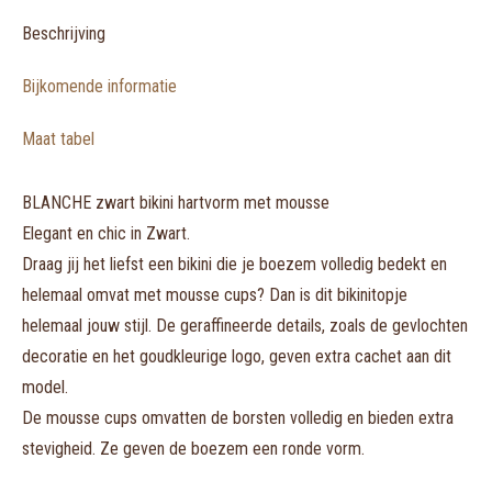
OP
>>
Beschrijving
enkel
Bijkomende informatie
als
setje
Maat tabel
te
koop
BLANCHE zwart bikini hartvorm met mousse
aantal
Elegant en chic in Zwart.
Draag jij het liefst een bikini die je boezem volledig bedekt en
helemaal omvat met mousse cups? Dan is dit bikinitopje
helemaal jouw stijl. De geraffineerde details, zoals de gevlochten
decoratie en het goudkleurige logo, geven extra cachet aan dit
model.
De mousse cups omvatten de borsten volledig en bieden extra
stevigheid. Ze geven de boezem een ronde vorm.