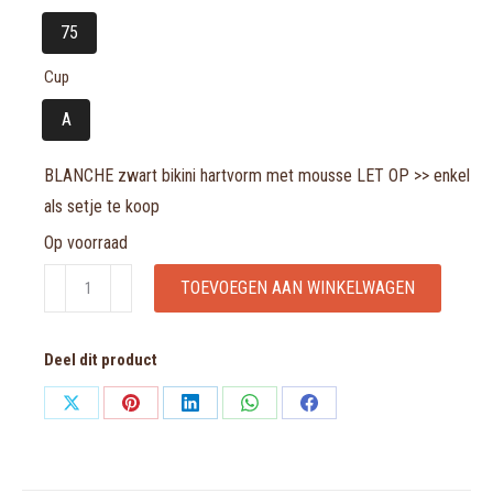
75
Cup
A
BLANCHE zwart bikini hartvorm met mousse LET OP >> enkel
als setje te koop
Op voorraad
BLANCHE
TOEVOEGEN AAN WINKELWAGEN
zwart
bikini
Deel dit product
hartvorm
met
Share
Share
Share
Share
Share
mousse
on
on
on
on
on
LET
X
Pinterest
LinkedIn
WhatsApp
Facebook