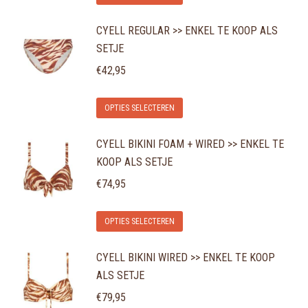
product
kan
CYELL REGULAR >> ENKEL TE KOOP ALS
heeft
gekozen
SETJE
meerdere
worden
variaties.
€
42,95
op
Deze
de
Dit
optie
OPTIES SELECTEREN
productpagina
product
kan
CYELL BIKINI FOAM + WIRED >> ENKEL TE
heeft
gekozen
KOOP ALS SETJE
meerdere
worden
variaties.
€
74,95
op
Deze
de
Dit
optie
OPTIES SELECTEREN
productpagina
product
kan
CYELL BIKINI WIRED >> ENKEL TE KOOP
heeft
gekozen
ALS SETJE
meerdere
worden
variaties.
€
79,95
op