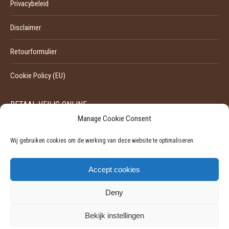
Privacybeleid
Disclaimer
Retourformulier
Cookie Policy (EU)
BETAAL VEILIG ONLINE
Manage Cookie Consent
Wij gebruiken cookies om de werking van deze website te optimaliseren.
Accept cookies
Deny
Bekijk instellingen
©
2026 - Pili-Pili | Ondernemingsnummer: 0524929455
Powered by Softli