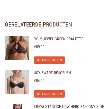
GERELATEERDE PRODUCTEN
YOLY JEWEL GREEN BRALETTE
€
89,90
Dit
OPTIES SELECTEREN
product
JOY ZWART BEUGELBH
heeft
meerdere
€
84,90
variaties.
Dit
Deze
OPTIES SELECTEREN
product
optie
FREYA STARLIGHT UW HERO BALCONY SIDE
heeft
kan