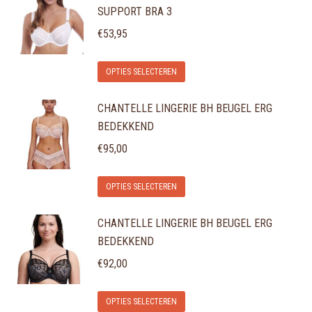
SUPPORT BRA 3
meerdere
gekozen
variaties.
€
53,95
worden
Deze
op
Dit
optie
de
OPTIES SELECTEREN
product
kan
productpagina
CHANTELLE LINGERIE BH BEUGEL ERG
heeft
gekozen
BEDEKKEND
meerdere
worden
variaties.
€
95,00
op
Deze
de
Dit
optie
OPTIES SELECTEREN
productpagina
product
kan
CHANTELLE LINGERIE BH BEUGEL ERG
heeft
gekozen
BEDEKKEND
meerdere
worden
variaties.
€
92,00
op
Deze
de
Dit
optie
OPTIES SELECTEREN
productpagina