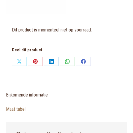
Dit product is momenteel niet op voorraad.
Deel dit product
Share
Share
Share
Share
Share
on
on
on
on
on
X
Pinterest
LinkedIn
WhatsApp
Facebook
Bijkomende informatie
Maat tabel