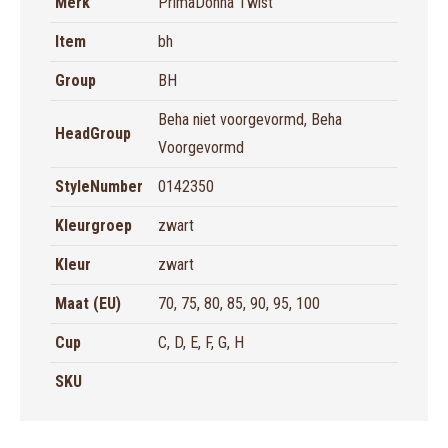
Merk
PrimaDonna Twist
Item
bh
Group
BH
Beha niet voorgevormd, Beha
HeadGroup
Voorgevormd
StyleNumber
0142350
Kleurgroep
zwart
Kleur
zwart
Maat (EU)
70, 75, 80, 85, 90, 95, 100
Cup
C, D, E, F, G, H
SKU