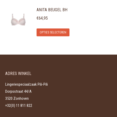
product
kan
ANITA BEUGEL BH
heeft
gekozen
meerdere
€
64,95
worden
variaties.
op
Dit
Deze
de
OPTIES SELECTEREN
product
optie
productpagina
heeft
kan
meerdere
gekozen
variaties.
worden
Deze
op
ADRES WINKEL
optie
de
kan
productpagina
Lingeriespeciaalzaak Pili-Pili
gekozen
Dorpsstraat 44/A
worden
3520 Zonhoven
op
+32(0) 11 811 822
de