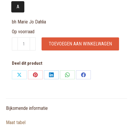
A
bh Marie Jo Dahlia
Op voorraad
bh
TOEVOEGEN AAN WINKELWAGEN
Marie
Jo
Deel dit product
Dahlia
aantal
Share
Share
Share
Share
Share
on
on
on
on
on
X
Pinterest
LinkedIn
WhatsApp
Facebook
Bijkomende informatie
Maat tabel