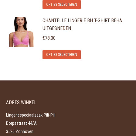
Dit
optie
OPTIES SELECTEREN
productpagina
product
kan
CHANTELLE LINGERIE BH T-SHIRT BEHA
heeft
gekozen
UITGESNEDEN
meerdere
worden
variaties.
€
78,00
op
Deze
de
Dit
optie
OPTIES SELECTEREN
productpagina
product
kan
heeft
gekozen
meerdere
worden
variaties.
op
Deze
de
ADRES WINKEL
optie
productpagina
kan
Lingeriespeciaalzaak Pili-Pili
gekozen
Dorpsstraat 44/A
worden
3520 Zonhoven