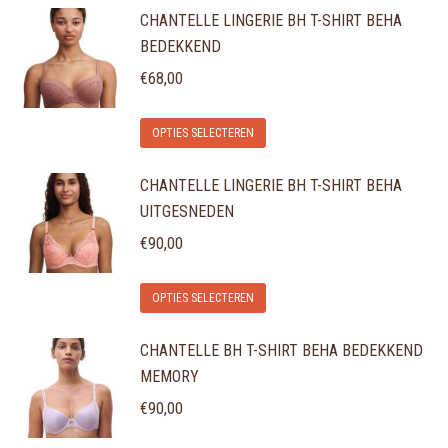
CHANTELLE LINGERIE BH T-SHIRT BEHA
heeft
gekozen
BEDEKKEND
meerdere
worden
variaties.
€
68,00
op
Deze
de
Dit
optie
OPTIES SELECTEREN
productpagina
product
kan
CHANTELLE LINGERIE BH T-SHIRT BEHA
heeft
gekozen
UITGESNEDEN
meerdere
worden
variaties.
€
90,00
op
Deze
de
Dit
optie
OPTIES SELECTEREN
productpagina
product
kan
CHANTELLE BH T-SHIRT BEHA BEDEKKEND
heeft
gekozen
MEMORY
meerdere
worden
variaties.
€
90,00
op
Deze
de