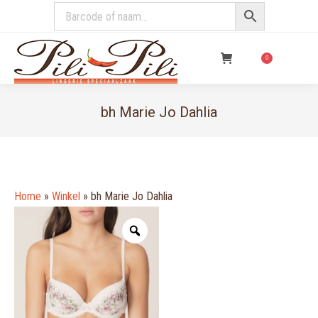
€
0,00
0
bh Marie Jo Dahlia
You are here:
Home
»
Winkel
»
bh Marie Jo Dahlia