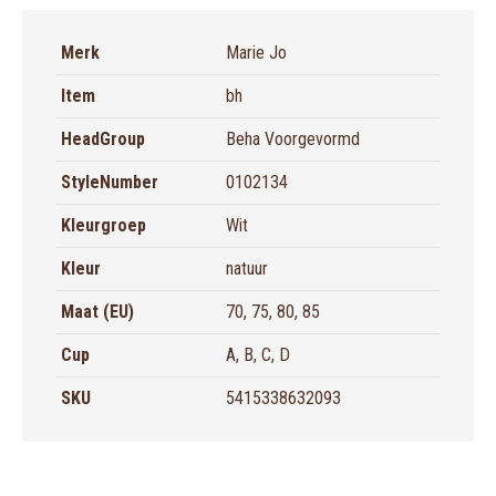
Merk
Marie Jo
Item
bh
HeadGroup
Beha Voorgevormd
StyleNumber
0102134
Kleurgroep
Wit
Kleur
natuur
Maat (EU)
70, 75, 80, 85
Cup
A, B, C, D
SKU
5415338632093