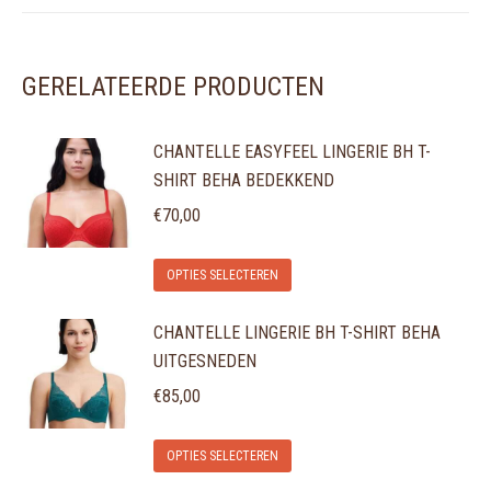
GERELATEERDE PRODUCTEN
CHANTELLE EASYFEEL LINGERIE BH T-
SHIRT BEHA BEDEKKEND
€
70,00
Dit
OPTIES SELECTEREN
product
CHANTELLE LINGERIE BH T-SHIRT BEHA
heeft
UITGESNEDEN
meerdere
variaties.
€
85,00
Deze
Dit
optie
OPTIES SELECTEREN
product
kan