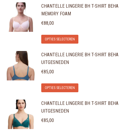
CHANTELLE LINGERIE BH T-SHIRT BEHA
MEMORY FOAM
€
88,00
Dit
OPTIES SELECTEREN
product
CHANTELLE LINGERIE BH T-SHIRT BEHA
heeft
UITGESNEDEN
meerdere
variaties.
€
85,00
Deze
Dit
optie
OPTIES SELECTEREN
product
kan
CHANTELLE LINGERIE BH T-SHIRT BEHA
heeft
gekozen
UITGESNEDEN
meerdere
worden
variaties.
€
85,00
op
Deze
de