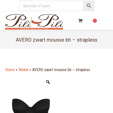
€
0,00
0
AVERO zwart mousse bh – strapless
You are here:
Home
»
Winkel
»
AVERO zwart mousse bh – strapless