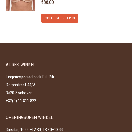
variaties.
€
88,00
op
Deze
de
Dit
optie
OPTIES SELECTEREN
productpagina
product
kan
heeft
gekozen
meerdere
worden
variaties.
op
Deze
de
ADRES WINKEL
optie
productpagina
kan
Lingeriespeciaalzaak Pili-Pili
gekozen
Dorpsstraat 44/A
worden
3520 Zonhoven
op
+32(0) 11 811 822
de
productpagina
OPENINGSUREN WINKEL
Dinsdag 10:00–12:30, 13:30–18:00