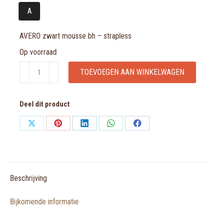
A
AVERO zwart mousse bh – strapless
Op voorraad
AVERO
TOEVOEGEN AAN WINKELWAGEN
zwart
mousse
Deel dit product
bh
-
Share
Share
Share
Share
Share
strapless
on
on
on
on
on
aantal
X
Pinterest
LinkedIn
WhatsApp
Facebook
Beschrijving
Bijkomende informatie