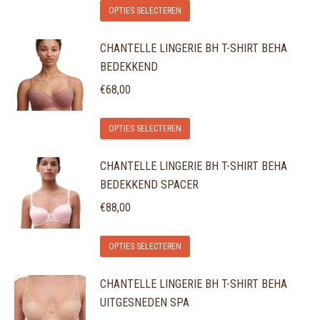
Dit
optie
OPTIES SELECTEREN
productpagina
product
kan
CHANTELLE LINGERIE BH T-SHIRT BEHA
heeft
gekozen
BEDEKKEND
meerdere
worden
variaties.
€
68,00
op
Deze
de
Dit
optie
OPTIES SELECTEREN
productpagina
product
kan
CHANTELLE LINGERIE BH T-SHIRT BEHA
heeft
gekozen
BEDEKKEND SPACER
meerdere
worden
variaties.
€
88,00
op
Deze
de
Dit
optie
OPTIES SELECTEREN
productpagina
product
kan
CHANTELLE LINGERIE BH T-SHIRT BEHA
heeft
gekozen
UITGESNEDEN SPA
meerdere
worden