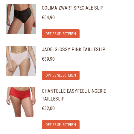
COLIMA ZWART SPECIALE SLIP
€
54,90
Dit
OPTIES SELECTEREN
product
JADEI GLOSSY PINK TAILLESLIP
heeft
meerdere
€
39,90
variaties.
Dit
Deze
OPTIES SELECTEREN
product
optie
CHANTELLE EASYFEEL LINGERIE
heeft
kan
TAILLESLIP
meerdere
gekozen
variaties.
€
32,00
worden
Deze
op
Dit
optie
de
OPTIES SELECTEREN
product
kan
productpagina