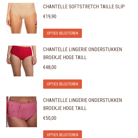
CHANTELLE SOFTSTRETCH TAILLE SLIP
heeft
gekozen
meerdere
€
19,90
worden
variaties.
op
Dit
Deze
de
OPTIES SELECTEREN
product
optie
productpagina
CHANTELLE LINGERIE ONDERSTUKKEN
heeft
kan
BROEKJE HOGE TAILL
meerdere
gekozen
variaties.
€
48,00
worden
Deze
op
Dit
optie
de
OPTIES SELECTEREN
product
kan
productpagina
CHANTELLE LINGERIE ONDERSTUKKEN
heeft
gekozen
BROEKJE HOGE TAILL
meerdere
worden
variaties.
€
50,00
op
Deze
de
Dit
optie
OPTIES SELECTEREN
productpagina