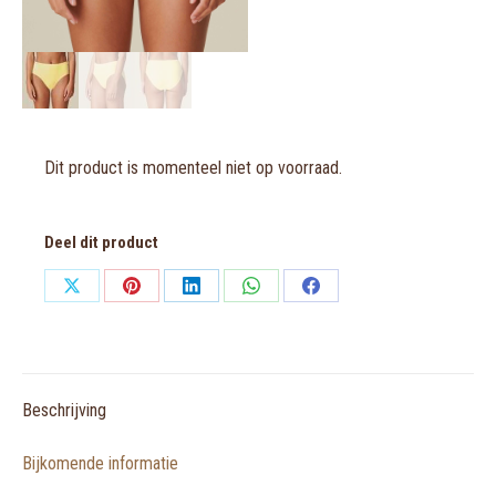
Dit product is momenteel niet op voorraad.
Deel dit product
Share
Share
Share
Share
Share
on
on
on
on
on
X
Pinterest
LinkedIn
WhatsApp
Facebook
Beschrijving
Bijkomende informatie