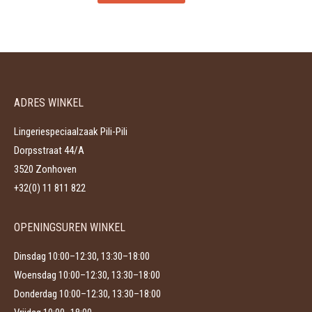
product
kan
heeft
gekozen
meerdere
worden
variaties.
op
Deze
de
ADRES WINKEL
optie
productpagina
kan
Lingeriespeciaalzaak Pili-Pili
gekozen
Dorpsstraat 44/A
worden
3520 Zonhoven
op
+32(0) 11 811 822
de
productpagina
OPENINGSUREN WINKEL
Dinsdag 10:00–12:30, 13:30–18:00
Woensdag 10:00–12:30, 13:30–18:00
Donderdag 10:00–12:30, 13:30–18:00