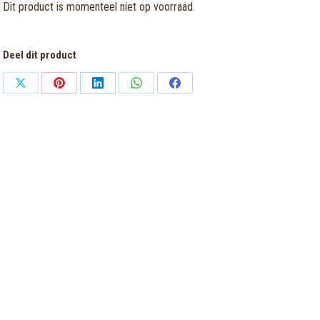
Dit product is momenteel niet op voorraad.
Deel dit product
Share
Share
Share
Share
Share
on
on
on
on
on
X
Pinterest
LinkedIn
WhatsApp
Facebook