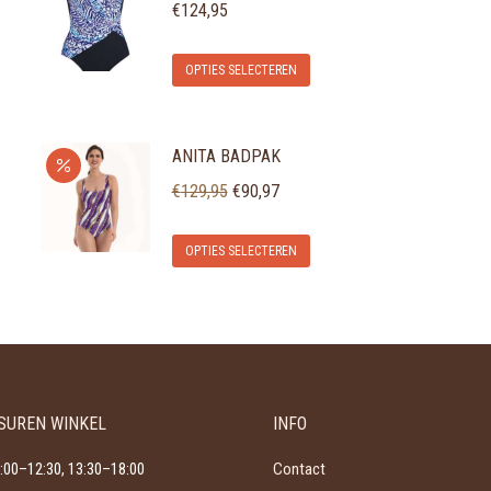
€
124,95
Dit
OPTIES SELECTEREN
product
heeft
ANITA BADPAK
meerdere
Oorspronkelijke
Huidige
variaties.
€
129,95
€
90,97
prijs
prijs
Deze
Dit
was:
is:
optie
OPTIES SELECTEREN
product
€129,95.
€90,97.
kan
heeft
gekozen
meerdere
worden
variaties.
op
Deze
de
SUREN WINKEL
INFO
optie
productpagina
kan
:00–12:30, 13:30–18:00
Contact