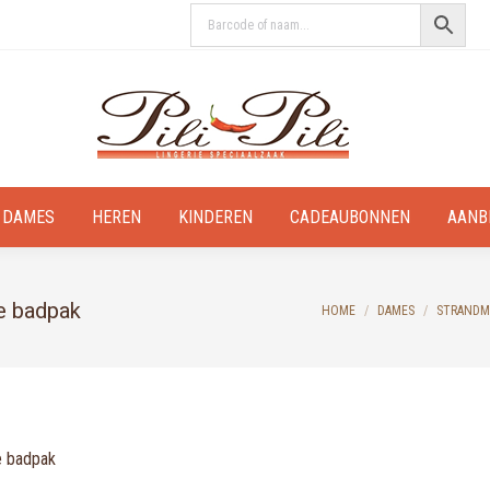
DAMES
HEREN
KINDEREN
CADEAUBONNEN
AANB
e badpak
You are here:
HOME
DAMES
STRANDM
e badpak