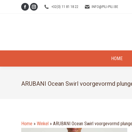
+32(0) 11 81 18 22
INFO@PILI-PILI.BE
Facebook
Instagram
page
page
opens
opens
in
in
new
new
window
window
HOME
ARUBANI Ocean Swirl voorgevormd plung
Home
»
Winkel
»
ARUBANI Ocean Swirl voorgevormd plung