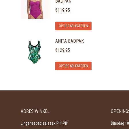
BADPAK
€
119,95
Dit
OPTIES SELECTEREN
product
ANITA BADPAK
heeft
meerdere
€
129,95
variaties.
Dit
Deze
OPTIES SELECTEREN
product
optie
heeft
kan
meerdere
gekozen
variaties.
worden
Deze
op
ADRES WINKEL
OPENING
optie
de
kan
productpagina
Lingeriespeciaalzaak Pili-Pili
Dinsdag 10