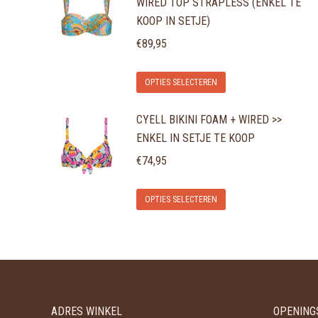
WIRED TOP STRAPLESS (ENKEL TE
KOOP IN SETJE)
€
89,95
Dit
OPTIES SELECTEREN
product
CYELL BIKINI FOAM + WIRED >>
heeft
ENKEL IN SETJE TE KOOP
meerdere
variaties.
€
74,95
Deze
Dit
optie
OPTIES SELECTEREN
product
kan
heeft
gekozen
meerdere
worden
variaties.
op
Deze
de
ADRES WINKEL
OPENING
optie