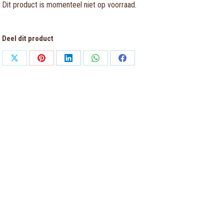
Dit product is momenteel niet op voorraad.
Deel dit product
Share
Share
Share
Share
Share
on
on
on
on
on
X
Pinterest
LinkedIn
WhatsApp
Facebook