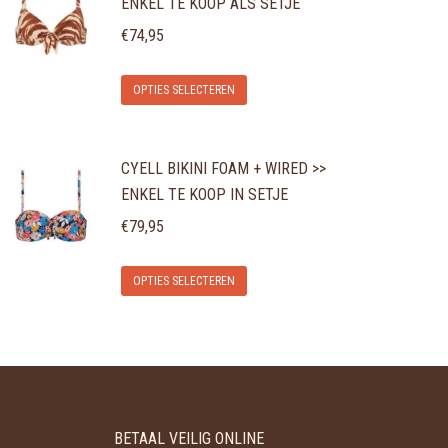
ENKEL TE KOOP ALS SETJE
€
74,95
Dit
OPTIES SELECTEREN
product
heeft
CYELL BIKINI FOAM + WIRED >>
meerdere
ENKEL TE KOOP IN SETJE
variaties.
€
79,95
Deze
optie
Dit
OPTIES SELECTEREN
kan
product
gekozen
heeft
worden
meerdere
op
variaties.
de
Deze
productpagina
BETAAL VEILIG ONLINE
optie