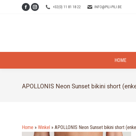
+32(0) 11 81 18 22
INFO@PILI-PILI.BE
Facebook
Instagram
page
page
opens
opens
in
in
new
new
window
window
HOME
APOLLONIS Neon Sunset bikini short (enkel
Home
»
Winkel
»
APOLLONIS Neon Sunset bikini short (enkel