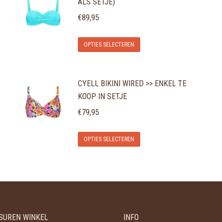
ALS SETJE)
€
89,95
Dit
OPTIES SELECTEREN
product
heeft
CYELL BIKINI WIRED >> ENKEL TE
meerdere
KOOP IN SETJE
variaties.
€
79,95
Deze
optie
Dit
OPTIES SELECTEREN
kan
product
gekozen
heeft
worden
meerdere
op
variaties.
de
Deze
productpagina
SUREN WINKEL
INFO
optie