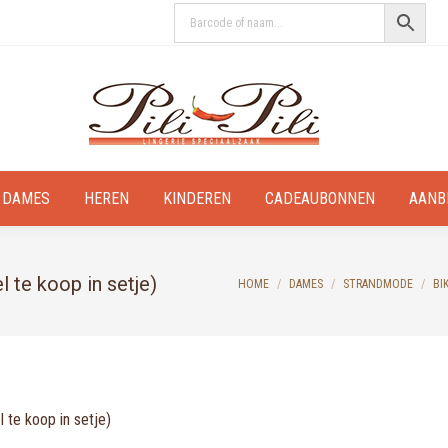
DAMES
HEREN
KINDEREN
CADEAUBONNEN
AANB
 te koop in setje)
You are here:
HOME
DAMES
STRANDMODE
BIK
 te koop in setje)