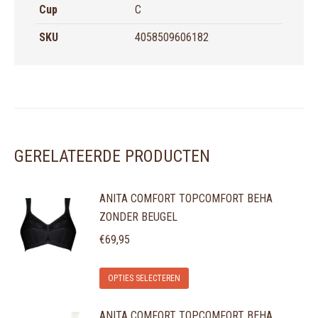
Cup
C
SKU
4058509606182
GERELATEERDE PRODUCTEN
ANITA COMFORT TOPCOMFORT BEHA
ZONDER BEUGEL
€
69,95
Dit
OPTIES SELECTEREN
product
ANITA COMFORT TOPCOMFORT BEHA
heeft