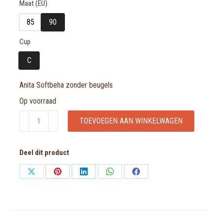
Maat (EU)
85
90
Cup
C
Anita Softbeha zonder beugels
Op voorraad
Anita
TOEVOEGEN AAN WINKELWAGEN
Softbeha
zonder
Deel dit product
beugels
aantal
Share
Share
Share
Share
Share
on
on
on
on
on
X
Pinterest
LinkedIn
WhatsApp
Facebook