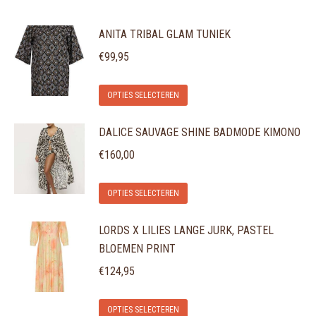
ANITA TRIBAL GLAM TUNIEK
€
99,95
Dit
OPTIES SELECTEREN
product
DALICE SAUVAGE SHINE BADMODE KIMONO
heeft
meerdere
€
160,00
variaties.
Dit
Deze
OPTIES SELECTEREN
product
optie
LORDS X LILIES LANGE JURK, PASTEL
heeft
kan
BLOEMEN PRINT
meerdere
gekozen
variaties.
€
124,95
worden
Deze
op
Dit
optie
de
OPTIES SELECTEREN