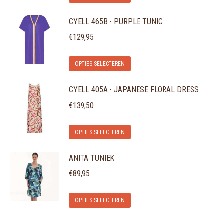
product
kan
productpagina
CYELL 465B - PURPLE TUNIC
heeft
gekozen
meerdere
€
129,95
worden
variaties.
op
Dit
Deze
de
OPTIES SELECTEREN
product
optie
productpagina
CYELL 405A - JAPANESE FLORAL DRESS
heeft
kan
meerdere
gekozen
€
139,50
variaties.
worden
Dit
Deze
op
OPTIES SELECTEREN
product
optie
de
ANITA TUNIEK
heeft
kan
productpagina
meerdere
gekozen
€
89,95
variaties.
worden
Dit
Deze
op
OPTIES SELECTEREN
product
optie
de