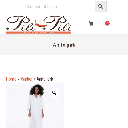
€
0,00
0
Anita jurk
You are here:
Home
»
Winkel
»
Anita jurk