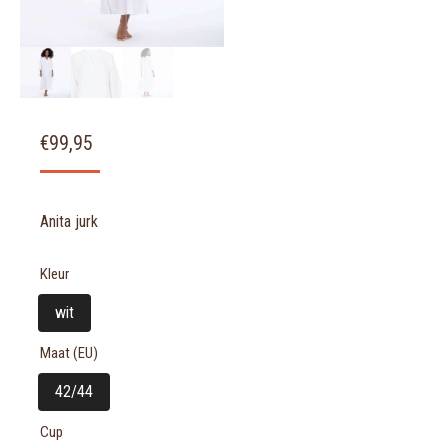
€
99,95
Anita jurk
Kleur
wit
Maat (EU)
42/44
Cup