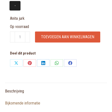
-
Anita jurk
Op voorraad
Anita
TOEVOEGEN AAN WINKELWAGEN
jurk
aantal
Deel dit product
Share
Share
Share
Share
Share
on
on
on
on
on
X
Pinterest
LinkedIn
WhatsApp
Facebook
Beschrijving
Bijkomende informatie