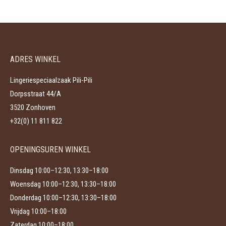
heeft
kan
productpagina
meerdere
gekozen
variaties.
worden
Deze
op
ADRES WINKEL
optie
de
kan
productpagina
Lingeriespeciaalzaak Pili-Pili
gekozen
Dorpsstraat 44/A
worden
3520 Zonhoven
op
+32(0) 11 811 822
de
productpagina
OPENINGSUREN WINKEL
Dinsdag 10:00–12:30, 13:30–18:00
Woensdag 10:00–12:30, 13:30–18:00
Donderdag 10:00–12:30, 13:30–18:00
Vrijdag 10:00–18:00
Zaterdag 10:00–18:00