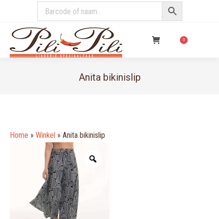
€
0,00
0
Anita bikinislip
You are here:
Home
»
Winkel
»
Anita bikinislip