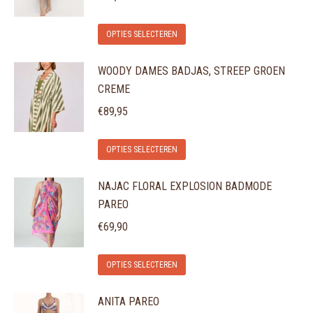
Dit
OPTIES SELECTEREN
product
WOODY DAMES BADJAS, STREEP GROEN
heeft
CREME
meerdere
variaties.
€
89,95
Deze
Dit
optie
OPTIES SELECTEREN
product
kan
NAJAC FLORAL EXPLOSION BADMODE
heeft
gekozen
PAREO
meerdere
worden
variaties.
€
69,90
op
Deze
de
Dit
optie
OPTIES SELECTEREN
productpagina
product
kan
ANITA PAREO
heeft
gekozen