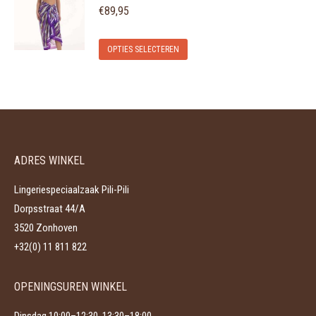
meerdere
€
89,95
worden
variaties.
op
Dit
Deze
de
OPTIES SELECTEREN
product
optie
productpagina
heeft
kan
meerdere
gekozen
variaties.
worden
Deze
op
ADRES WINKEL
optie
de
kan
productpagina
Lingeriespeciaalzaak Pili-Pili
gekozen
Dorpsstraat 44/A
worden
3520 Zonhoven
op
+32(0) 11 811 822
de
productpagina
OPENINGSUREN WINKEL