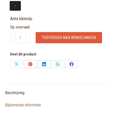
-
Anita bikinislip
Op voorraad
Anita
TOEVOEGEN AAN WINKELWAGEN
bikinislip
aantal
Deel dit product
Share
Share
Share
Share
Share
on
on
on
on
on
X
Pinterest
LinkedIn
WhatsApp
Facebook
Beschrijving
Bijkomende informatie