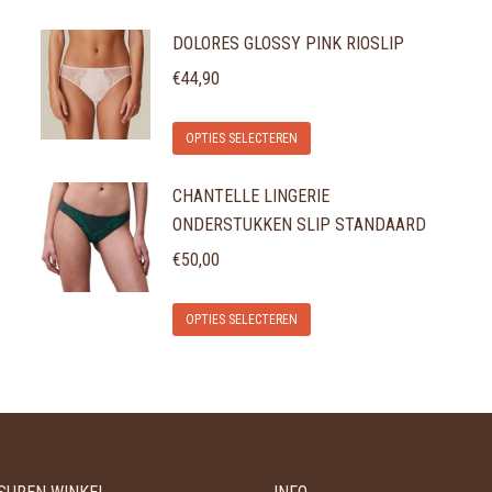
DOLORES GLOSSY PINK RIOSLIP
€
44,90
Dit
OPTIES SELECTEREN
product
CHANTELLE LINGERIE
heeft
ONDERSTUKKEN SLIP STANDAARD
meerdere
variaties.
€
50,00
Deze
Dit
optie
OPTIES SELECTEREN
product
kan
heeft
gekozen
meerdere
worden
variaties.
op
Deze
de