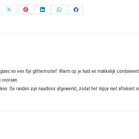
rioslip
aantal
Share
Share
Share
Share
Share
on
on
on
on
on
X
Pinterest
LinkedIn
WhatsApp
Facebook
ans en een fijn glittermotief. Warm op je huid en makkelijk combineerb
g vooraan.
ken. De randen zijn naadloos afgewerkt, zodat het slipje niet aftekent on