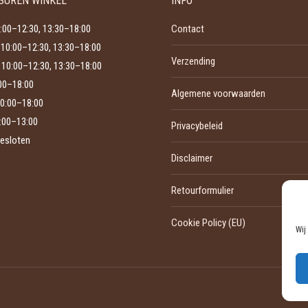
SUREN WINKEL
INFO
optie
productpagina
kan
:00–12:30, 13:30–18:00
Contact
gekozen
10:00–12:30, 13:30–18:00
Verzending
worden
10:00–12:30, 13:30–18:00
op
:00–18:00
Algemene voorwaarden
de
0:00–18:00
productpagina
:00–13:00
Privacybeleid
esloten
Disclaimer
Retourformulier
Cookie Policy (EU)
Wij