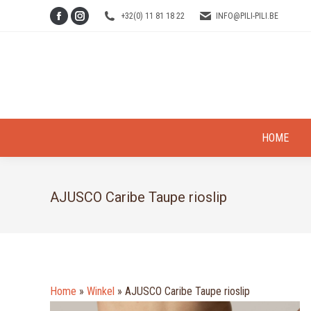
+32(0) 11 81 18 22
INFO@PILI-PILI.BE
Facebook
Instagram
page
page
opens
opens
in
in
new
new
window
window
HOME
AJUSCO Caribe Taupe rioslip
Home
»
Winkel
»
AJUSCO Caribe Taupe rioslip