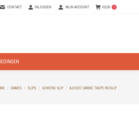
CONTACT
INLOGGEN
MIJN ACCOUNT
€
0,00
0
IEDINGEN
u are here:
ME
DAMES
SLIPS
GEWONE SLIP
AJUSCO CARIBE TAUPE RIOSLIP