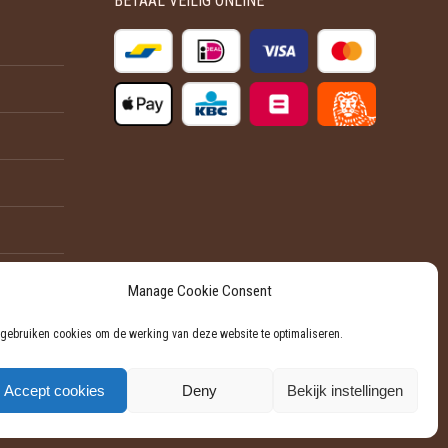
BETAAL VEILIG ONLINE
optie
productpagina
kan
gekozen
worden
op
de
productpagina
Manage Cookie Consent
 gebruiken cookies om de werking van deze website te optimaliseren.
Accept cookies
Deny
Bekijk instellingen
Powered by Softli