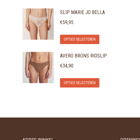
SLIP MARIE JO BELLA
€
59,95
Dit
OPTIES SELECTEREN
product
AVERO BRONS RIOSLIP
heeft
meerdere
€
34,90
variaties.
Dit
Deze
OPTIES SELECTEREN
product
optie
heeft
kan
meerdere
gekozen
variaties.
worden
Deze
op
optie
de