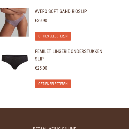
AVERO SOFT SAND RIOSLIP
€
39,90
Dit
OPTIES SELECTEREN
product
FEMILET LINGERIE ONDERSTUKKEN
heeft
SLIP
meerdere
variaties.
€
25,00
Deze
Dit
optie
OPTIES SELECTEREN
product
kan
heeft
gekozen
meerdere
worden
variaties.
op
Deze
de