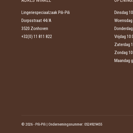
ADRES WINKEL
OPENING
kan
productpagina
gekozen
Lingeriespeciaalzaak Pili-Pili
Dinsdag 10
worden
Dorpsstraat 44/A
Woensdag 
op
3520 Zonhoven
Donderdag 
de
+32(0) 11 811 822
Vrijdag 10
productpagina
Zaterdag 1
Zondag 10
Maandag g
©
2026 - Pili-Pili | Ondernemingsnummer: 0524929455